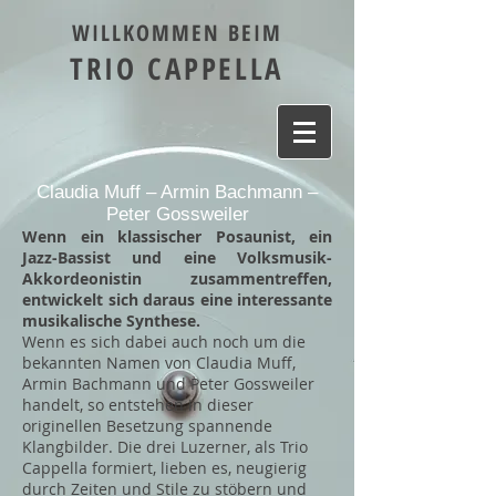
WILLKOMMEN BEIM
TRIO CAPPELLA
Claudia Muff – Armin Bachmann –
Peter Gossweiler
Wenn ein klassischer Posaunist, ein
Jazz-Bassist und eine Volksmusik-
Akkordeonistin zusammentreffen,
entwickelt sich daraus eine interessante
musikalische Synthese.
Wenn es sich dabei auch noch um die
bekannten Namen von Claudia Muff,
Armin Bachmann und Peter Gossweiler
handelt, so entstehen in dieser
originellen Besetzung spannende
Klangbilder. Die drei Luzerner, als Trio
Cappella formiert, lieben es, neugierig
durch Zeiten und Stile zu stöbern und