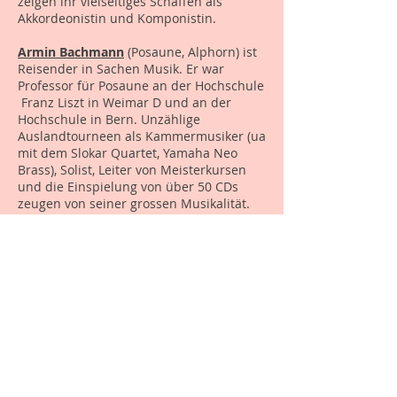
zeigen ihr vielseitiges Schaffen als
Akkordeonistin und Komponistin.
Armin Bachmann
(Posaune, Alphorn) ist
Reisender in Sachen Musik. Er war
Professor für Posaune an der Hochschule
Franz Liszt in Weimar D und an der
Hochschule in Bern. Unzählige
Auslandtourneen als Kammermusiker (ua
mit dem Slokar Quartet, Yamaha Neo
Brass), Solist, Leiter von Meisterkursen
und die Einspielung von über 50 CDs
zeugen von seiner grossen Musikalität.
Der Kanton Solothurn hat Armin 2014
den Kulturpreis überreicht.
Peter Gossweiler
(Kontrabass)
ist
freischaffender Musiker und
Kontrabasslehrer mit Masterabschluss
MHS Luzern, Abteilung Jazz. Er spielt mit
verschiedenen Formationen, so mit dem
«Trio Cappella», dem «Quartett Claudia
Muff» und dem «Trio Umano». Zudem
führen ihn Tourneen und Projekte als