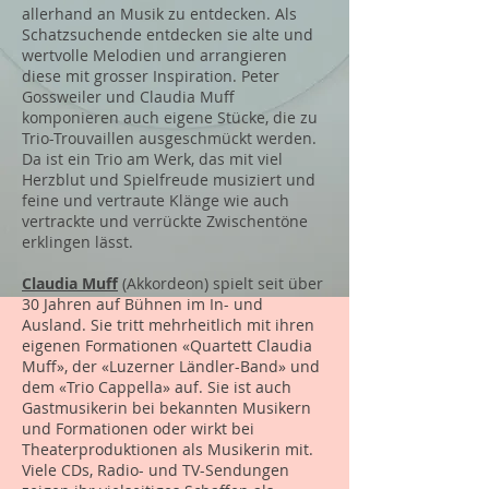
allerhand an Musik zu entdecken. Als
Schatzsuchende entdecken sie alte und
wertvolle Melodien und arrangieren
diese mit grosser Inspiration. Peter
Gossweiler und Claudia Muff
komponieren auch eigene Stücke, die zu
Trio-Trouvaillen ausgeschmückt werden.
Da ist ein Trio am Werk, das mit viel
Herzblut und Spielfreude musiziert und
feine und vertraute Klänge wie auch
vertrackte und verrückte Zwischentöne
erklingen lässt.
Claudia Muff
(Akkordeon) spielt seit über
30 Jahren auf Bühnen im In- und
Ausland. Sie tritt mehrheitlich mit ihren
eigenen Formationen «Quartett Claudia
Muff», der «Luzerner Ländler-Band» und
dem «Trio Cappella» auf. Sie ist auch
Gastmusikerin bei bekannten Musikern
und Formationen oder wirkt bei
Theaterproduktionen als Musikerin mit.
Viele CDs, Radio- und TV-Sendungen